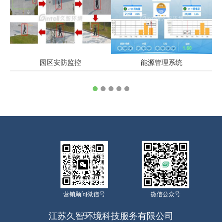
园区安防监控
能源管理系统
◆ 身份识别 ◆ 目标动态
◆ 园区管理 ◆ 单体建筑
跟踪 ◆ 视频图像智能
管理 ◆ 房间管理
分析
对园区的整体能耗进行全
可视化视频监控系统，可
周期监测与管理，包括创
以采用公共安全特色应用
能、储能、耗能的整体管
（重大活动安保系统、重
理
点车辆跟踪系统、突发事
件应急系统、风险隐患预
警系统）
营销顾问微信号
微信公众号
江苏久智环境科技服务有限公司